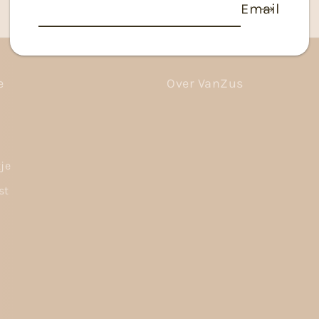
Email
e
Over VanZus
tje
st