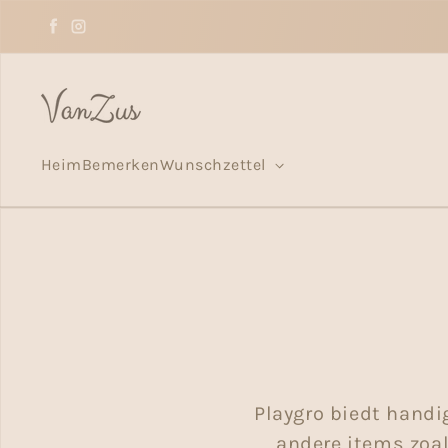
Zum Inhalt springen
Facebook
Instagram
Heim
Bemerken
Wunschzettel
Playgro biedt handi
andere items zoal