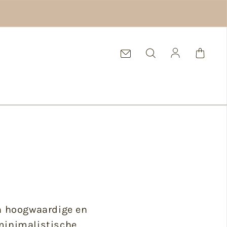
Log in
an hoogwaardige en
 minimalistische