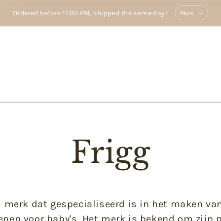
Ordered before 11:00 PM, shipped the same day!
More
Frigg
s merk dat gespecialiseerd is in het maken v
penen voor baby's. Het merk is bekend om zijn