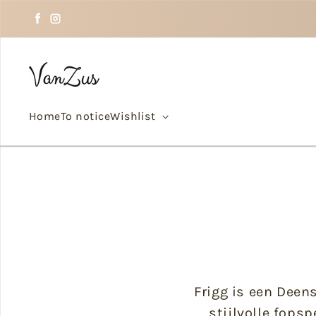
Skip to text
Facebook
Instagram
Home
To notice
Wishlist
Frigg is een Deen
stijlvolle fops