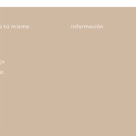
lo tú mismo
Información
tje
st