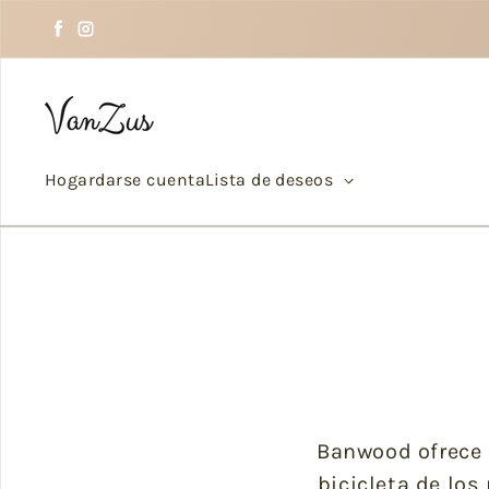
Saltar al texto
Facebook
Instagram
Hogar
darse cuenta
Lista de deseos
Banwood ofrece 
bicicleta de lo