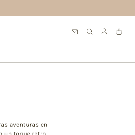
Iniciar sesi
ras aventuras en
 un toque retro.