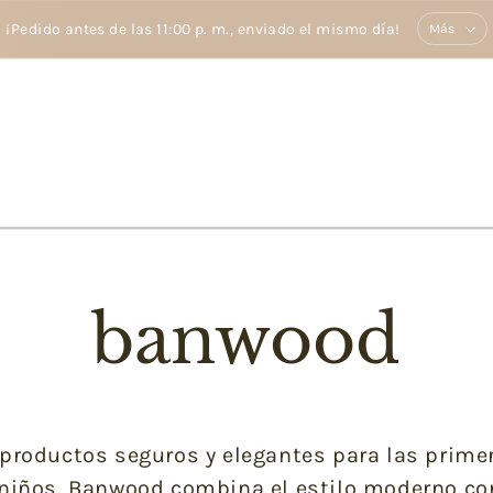
¡Pedido antes de las 11:00 p. m., enviado el mismo día!
Más
banwood
productos seguros y elegantes para las prime
s niños. Banwood combina el estilo moderno con