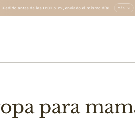
¡Pedido antes de las 11:00 p. m., enviado el mismo día!
Más
ropa para mam