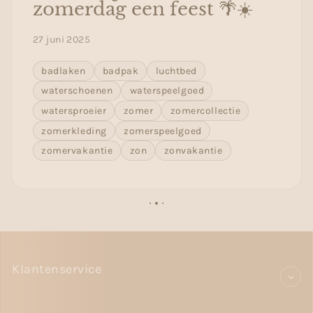
zomerdag een feest 🌴☀️
27 juni 2025
badlaken
badpak
luchtbed
waterschoenen
waterspeelgoed
watersproeier
zomer
zomercollectie
zomerkleding
zomerspeelgoed
zomervakantie
zon
zonvakantie
Klantenservice