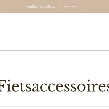
VanZus is gesloten
Lees meer
Fietsaccessoire