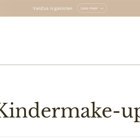
VanZus is gesloten
Lees meer
Kindermake-u