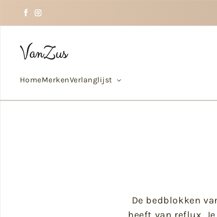
Doorgaan naar tekst
Facebook
Instagram
Home
Merken
Verlanglijst
De bedblokken van
heeft van reflux. 