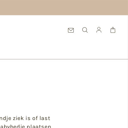
Log in
je ziek is of last
babybedje plaatsen,