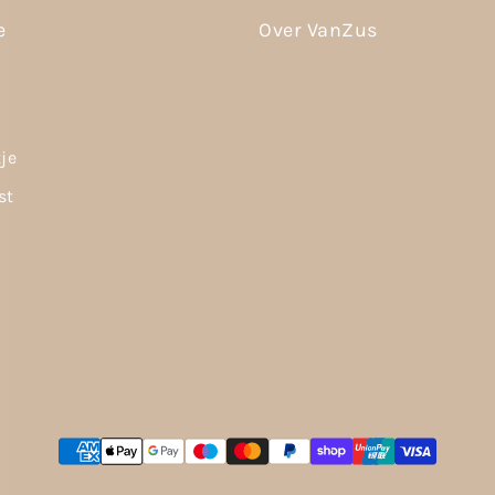
e
Over VanZus
tje
st
Betaalmethoden