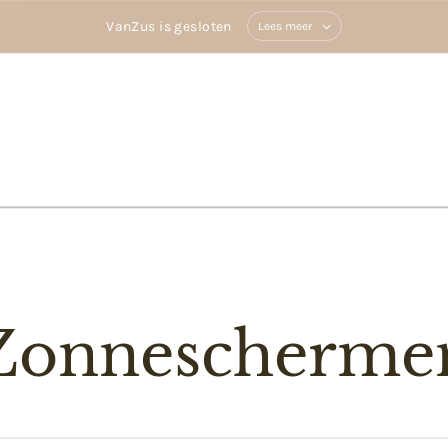
VanZus is gesloten
Lees meer
Zonnescherme