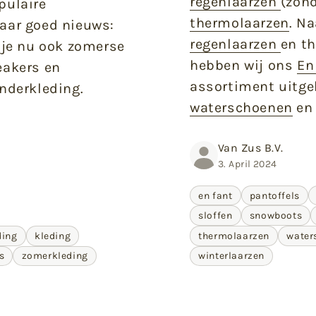
regenlaarzen
(zond
pulaire
thermolaarzen
.
Na
aar goed nieuws:
Neem snel een kijkje in onze outlet! Hier
vind je de laatste stuks en items uit vorige
regenlaarzen
en t
 je nu ook zomerse
seizoenen die je voor een bodemprijs kunt
hebben wij ons
En
eakers en
kopen!
assortiment uitge
nderkleding.
Door de extreem lage prijzen kunnen deze
waterschoenen
e
items helaas niet geruild of geretourneerd
worden.
Van Zus B.V.
Email
3. April 2024
en fant
pantoffels
sloffen
snowboots
ding
kleding
thermolaarzen
water
s
zomerkleding
winterlaarzen