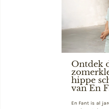
Ontdek d
zomerkl
hippe s
van En F
En Fant is al ja