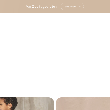
VanZus is gesloten
Lees meer