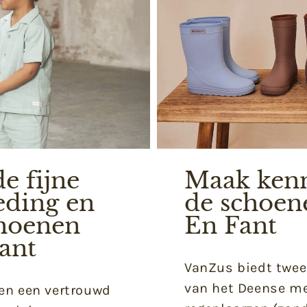
e fijne
Maak kenn
eding en
de schoen
choenen
En Fant
ant
VanZus biedt twee
van het Deense m
ren een vertrouwd
OUTLET