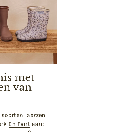
is met
en van
 soorten laarzen
erk
En Fant
aan: