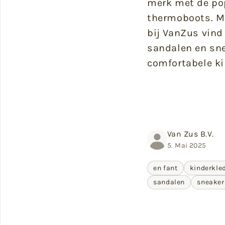
merk met de po
thermoboots. M
bij VanZus vind
sandalen en sn
comfortabele ki
Van Zus B.V.
5. Mai 2025
en fant
kinderkle
sandalen
sneaker