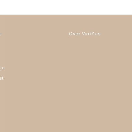
e
Over VanZus
tje
st