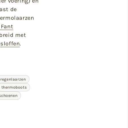
er voering) en
ast de
hermolaarzen
 Fant
breid met
n
sloffen
.
regenlaarzen
thermoboots
schoenen