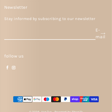
Newsletter
Stay informed by subscribing to our newsletter
E-
mail
follow us
Facebook
Instagram
Sign up and save!
Promotions, new products, and sales. Directly to
your inbox.
Payment methods
Email
© 2026,
VanZus
Powered by Shopify