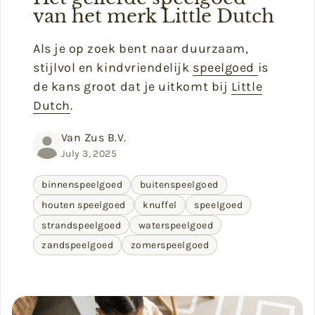
van het merk Little Dutch
Als je op zoek bent naar duurzaam,
stijlvol en kindvriendelijk
speelgoed
is
de kans groot dat je uitkomt bij
Little
Dutch
.
Van Zus B.V.
July 3, 2025
binnenspeelgoed
buitenspeelgoed
houten speelgoed
knuffel
speelgoed
strandspeelgoed
waterspeelgoed
zandspeelgoed
zomerspeelgoed