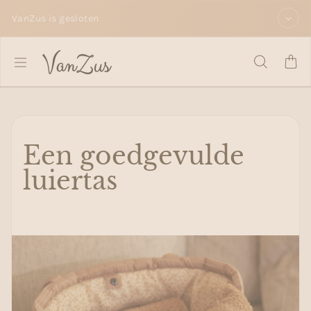
Zum Inhalt springen
VanZus is gesloten
Een goedgevulde
luiertas