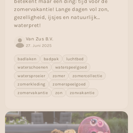
betekent maar één ding: tijd voor de
zomervakantie! Lange dagen vol zon,
gezelligheid, ijsjes en natuurlijk...
waterpret!
Van Zus B.V.
27. Juni 2025
badlaken
badpak
luchtbed
waterschoenen
waterspeelgoed
watersproeier
zomer
zomercollectie
zomerkleding
zomerspeelgoed
zomervakantie
zon
zonvakantie