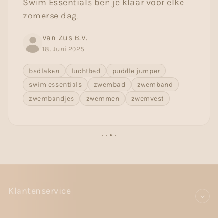
Swim Essentials ben je klaar voor elke
zomerse dag.
Van Zus B.V.
18. Juni 2025
badlaken
luchtbed
puddle jumper
swim essentials
zwembad
zwemband
zwembandjes
zwemmen
zwemvest
Klantenservice