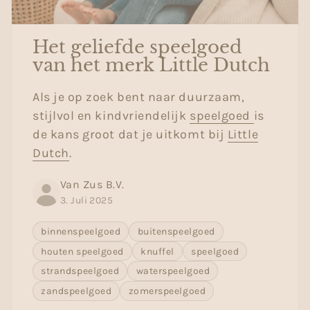
Het geliefde speelgoed
van het merk Little Dutch
Als je op zoek bent naar duurzaam,
stijlvol en kindvriendelijk
speelgoed
is
de kans groot dat je uitkomt bij
Little
Dutch
.
Van Zus B.V.
3. Juli 2025
binnenspeelgoed
buitenspeelgoed
houten speelgoed
knuffel
speelgoed
strandspeelgoed
waterspeelgoed
zandspeelgoed
zomerspeelgoed