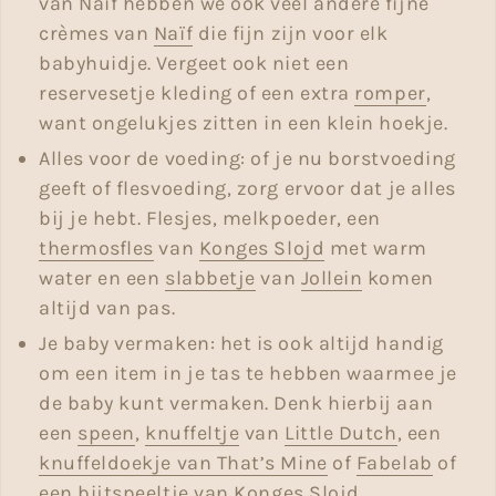
van Naïf hebben we ook veel andere fijne
crèmes van
Naïf
die fijn zijn voor elk
babyhuidje. Vergeet ook niet een
reservesetje kleding of een extra
romper
,
want ongelukjes zitten in een klein hoekje.
Alles voor de voeding: of je nu borstvoeding
geeft of flesvoeding, zorg ervoor dat je alles
bij je hebt. Flesjes, melkpoeder, een
thermosfles
van
Konges Slojd
met warm
water en een
slabbetje
van
Jollein
komen
altijd van pas.
Je baby vermaken: het is ook altijd handig
om een item in je tas te hebben waarmee je
de baby kunt vermaken. Denk hierbij aan
een
speen
,
knuffeltje
van
Little Dutch
, een
knuffeldoekje van That’s Mine
of
Fabelab
of
een
bijtspeeltje
van
Konges Slojd
.