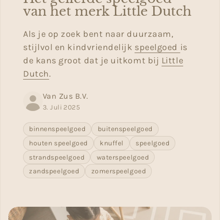
van het merk Little Dutch
Als je op zoek bent naar duurzaam,
stijlvol en kindvriendelijk
speelgoed
is
de kans groot dat je uitkomt bij
Little
Dutch
.
Van Zus B.V.
3. Juli 2025
binnenspeelgoed
buitenspeelgoed
houten speelgoed
knuffel
speelgoed
strandspeelgoed
waterspeelgoed
zandspeelgoed
zomerspeelgoed