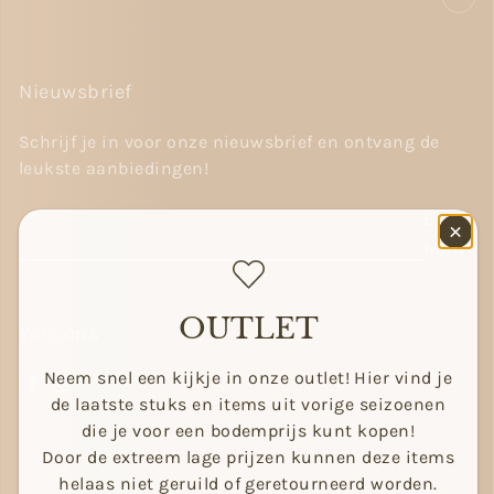
Nieuwsbrief
Schrijf je in voor onze nieuwsbrief en ontvang de
leukste aanbiedingen!
E-
Mail
OUTLET
Volg ons
Neem snel een kijkje in onze outlet! Hier vind je
Facebook
Instagram
de laatste stuks en items uit vorige seizoenen
die je voor een bodemprijs kunt kopen!
Door de extreem lage prijzen kunnen deze items
helaas niet geruild of geretourneerd worden.