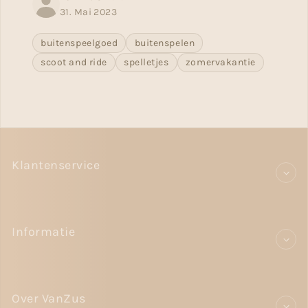
31. Mai 2023
buitenspeelgoed
buitenspelen
scoot and ride
spelletjes
zomervakantie
Klantenservice
Informatie
Over VanZus