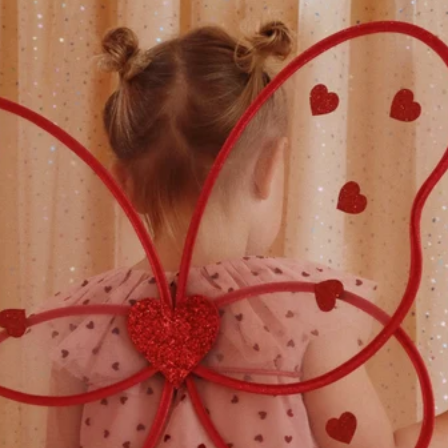
kopen!
Door de extreem lage prijzen kunnen deze
items helaas niet geruild of geretourneerd
worden.
Email