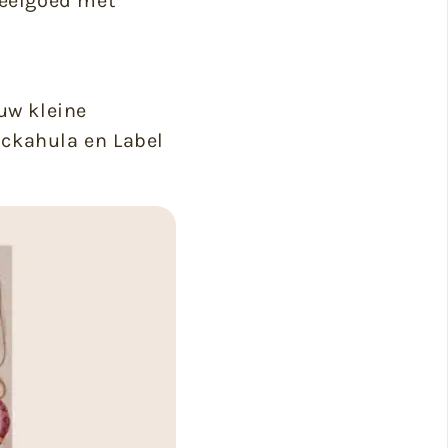
speelgoed met
ouw kleine
ckahula en Label