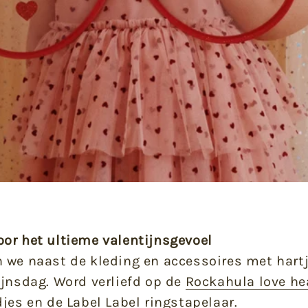
or het ultieme valentijnsgevoel
 we naast de kleding en accessoires met hart
ijnsdag. Word verliefd op de
Rockahula love he
djes
en de
Label Label ringstapelaar
.