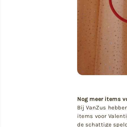
Nog meer items vo
Bij VanZus hebben
items voor Valent
de
schattige spel