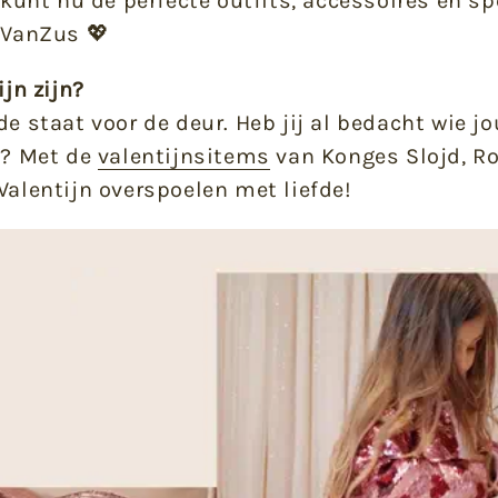
e kunt nu de perfecte outfits, accessoires en 
j VanZus 💖
ijn zijn?
de staat voor de deur. Heb jij al bedacht wie j
n? Met de
valentijnsitems
van Konges Slojd, Ro
Valentijn overspoelen met liefde!