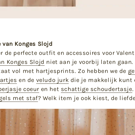
e van Konges Slojd
er de perfecte outfit en accessoires voor Valent
van Konges Slojd
niet aan je voorbij laten gaan.
taat vol met hartjesprints. Zo hebben we de
ge
artjes
en de
veludo jurk
die je makkelijk kunt
erjasje coeur
en het
schattige schoudertasje
.
gels met staf
? Welk item je ook kiest, de liefd
OUTLET
Neem snel een kijkje in onze outlet! Hier
vind je de laatste stuks en items uit vorige
seizoenen die je voor een bodemprijs kunt