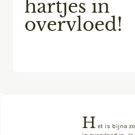
hartjes in
overvloed!
H
et is bijna z