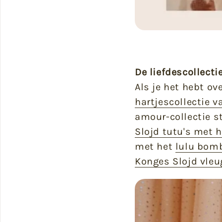
De liefdescollecti
Als je het hebt ov
hartjescollectie 
amour-collectie s
Slojd tutu's met h
met het
lulu bomb
Konges Slojd vleu