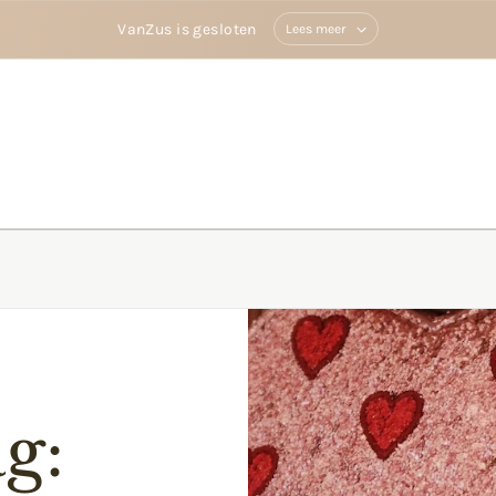
VanZus is gesloten
Lees meer
g: