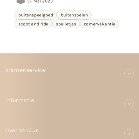
31. Mai 2023
buitenspeelgoed
buitenspelen
scoot and ride
spelletjes
zomervakantie
Klantenservice
Informatie
Over VanZus