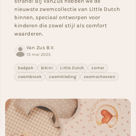
strand! Bij VanZus hebben we de
nieuwste zwemcollectie van Little Dutch
binnen, speciaal ontworpen voor
kinderen die zowel stijl als comfort
waarderen.
Van Zus B.V.
13 mai 2025
badpak
bikini
Little Dutch
zomer
zwembroek
zwemkleding
zwemschoenen