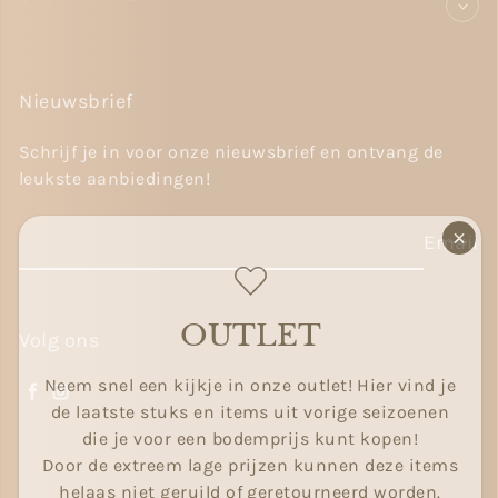
Nieuwsbrief
Schrijf je in voor onze nieuwsbrief en ontvang de
leukste aanbiedingen!
Email
OUTLET
Volg ons
Neem snel een kijkje in onze outlet! Hier vind je
Facebook
Instagram
de laatste stuks en items uit vorige seizoenen
die je voor een bodemprijs kunt kopen!
Door de extreem lage prijzen kunnen deze items
helaas niet geruild of geretourneerd worden.