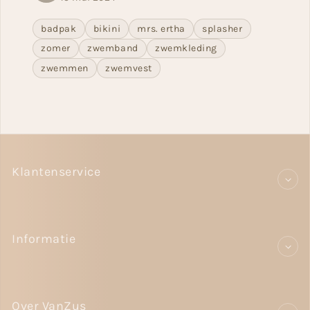
badpak
bikini
mrs. ertha
splasher
zomer
zwemband
zwemkleding
zwemmen
zwemvest
Klantenservice
Informatie
Over VanZus