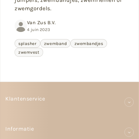
zwemgordels.
Van Zus B.V.
4 juin 2023
splasher
zwemband
zwembandjes
zwemvest
Klantenservice
Informatie