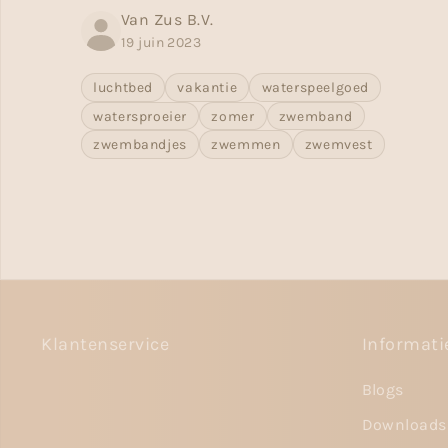
Van Zus B.V.
19 juin 2023
luchtbed
vakantie
waterspeelgoed
watersproeier
zomer
zwemband
zwembandjes
zwemmen
zwemvest
Klantenservice
Informati
Blogs
Downloads