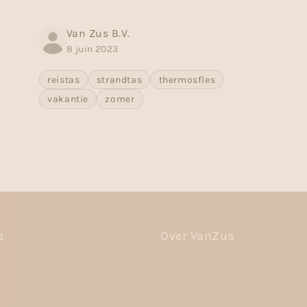
Van Zus B.V.
8 juin 2023
reistas
strandtas
thermosfles
vakantie
zomer
e
Over VanZus