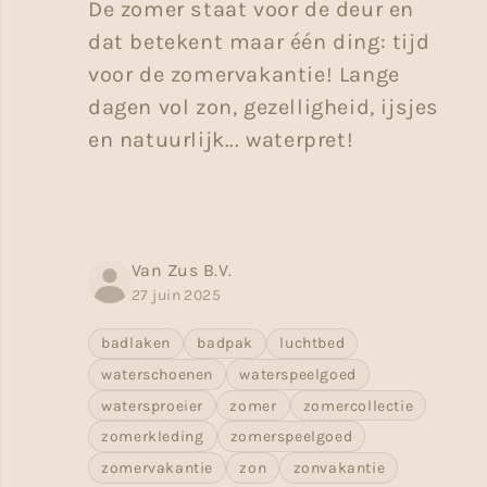
De zomer staat voor de deur en
dat betekent maar één ding: tijd
voor de zomervakantie! Lange
dagen vol zon, gezelligheid, ijsjes
en natuurlijk... waterpret!
Van Zus B.V.
27 juin 2025
badlaken
badpak
luchtbed
waterschoenen
waterspeelgoed
watersproeier
zomer
zomercollectie
zomerkleding
zomerspeelgoed
zomervakantie
zon
zonvakantie