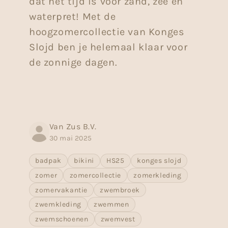
dat het tijd is voor zand, zee en
waterpret! Met de
hoogzomercollectie van Konges
Slojd ben je helemaal klaar voor
de zonnige dagen.
Van Zus B.V.
30 mai 2025
badpak
bikini
HS25
konges slojd
zomer
zomercollectie
zomerkleding
zomervakantie
zwembroek
zwemkleding
zwemmen
zwemschoenen
zwemvest