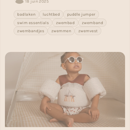
18 juin 2025
badlaken
luchtbed
puddle jumper
swim essentials
zwembad
zwemband
zwembandjes
zwemmen
zwemvest